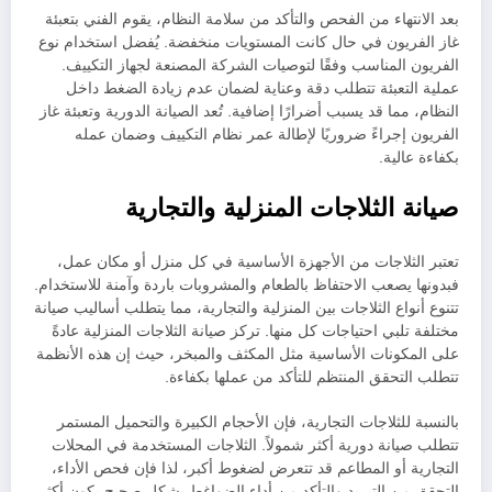
بعد الانتهاء من الفحص والتأكد من سلامة النظام، يقوم الفني بتعبئة
غاز الفريون في حال كانت المستويات منخفضة. يُفضل استخدام نوع
الفريون المناسب وفقًا لتوصيات الشركة المصنعة لجهاز التكييف.
عملية التعبئة تتطلب دقة وعناية لضمان عدم زيادة الضغط داخل
النظام، مما قد يسبب أضرارًا إضافية. تُعد الصيانة الدورية وتعبئة غاز
الفريون إجراءً ضروريًا لإطالة عمر نظام التكييف وضمان عمله
بكفاءة عالية.
صيانة الثلاجات المنزلية والتجارية
تعتبر الثلاجات من الأجهزة الأساسية في كل منزل أو مكان عمل،
فبدونها يصعب الاحتفاظ بالطعام والمشروبات باردة وآمنة للاستخدام.
تتنوع أنواع الثلاجات بين المنزلية والتجارية، مما يتطلب أساليب صيانة
مختلفة تلبي احتياجات كل منها. تركز صيانة الثلاجات المنزلية عادةً
على المكونات الأساسية مثل المكثف والمبخر، حيث إن هذه الأنظمة
تتطلب التحقق المنتظم للتأكد من عملها بكفاءة.
بالنسبة للثلاجات التجارية، فإن الأحجام الكبيرة والتحميل المستمر
تتطلب صيانة دورية أكثر شمولاً. الثلاجات المستخدمة في المحلات
التجارية أو المطاعم قد تتعرض لضغوط أكبر، لذا فإن فحص الأداء،
التحقق من التبريد والتأكد من أداء الضواغط بشكل صحيح يكون أكثر