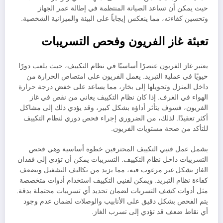
حيث يمكن أن تساعد الصيانة المنتظمة في إطالة عمر الجهاز
وتحسين كفاءته، مما ينعكس إيجاباً على البيئة والميزانية الشخصية.
تعبئة غاز الفريون وفحص التسريبات
يعتبر غاز الفريون عنصرًا أساسيًا في نظام التكييف، حيث يلعب دورًا
حيويًا في عملية التبريد. يعمل الفريون على امتصاص الحرارة من
داخل المنزل وتحويلها إلى بخار، مما يساعد على خفض درجة حرارة
الهواء في الغرف. إذا كان نظام التكييف يعاني من نقص في غاز
الفريون، فسوف يتأثر أداؤه بشكل كبير، وقد يؤدي ذلك إلى مشاكل
أكثر تعقيدًا. لذلك، من الضروري إجراء فحص دوري لنظام التكييف
للتأكد من صحة مستويات الفريون.
يشمل عمل فنيي التكييف المحترفين خطوة أساسية وهي فحص
التسريبات داخل نظام التكييف. التسريبات يمكن أن تؤدي إلى فقدان
الغاز بشكل غير مرغوب فيه، مما يزيد من تكاليف التشغيل ويضعف
كفاءة نظام التبريد. ويمكن لفنيي التكييف استخدام أدوات متخصصة
مثل أدوات كشف التسربات لضمان تحديد أي تسريبات محتملة بدقة.
يتم الفحص بشكل دقيق على الأنابيب والوصلات لضمان عدم وجود
أي نقاط ضعف قد تؤدي إلى تسرب الغاز.