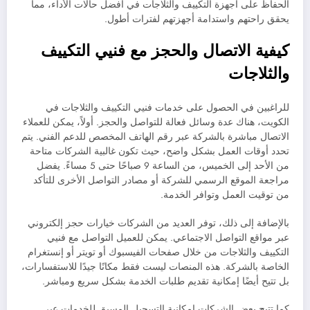
الحفاظ على أجهزة التكييف والثلاجات في أفضل حالات الأداء، مما
يحقق راحتهم واستدامة أجهزتهم لفترات أطول.
كيفية الاتصال والحجز مع فنيي التكييف
والثلاجات
للراغبين في الحصول على خدمات فنيي التكييف والثلاجات في
الكويت، هناك عدة وسائل فعالة للتواصل والحجز. أولاً، يمكن للعملاء
الاتصال مباشرة بالشركة عبر رقم الهاتف المخصص للدعم الفني. يتم
تحدد أوقات العمل بشكل واضح، حيث تكون غالبية الشركات متاحة
من الأحد إلى الخميس، من الساعة 9 صباحًا حتى 5 مساءً. يفضل
مراجعة الموقع الرسمي للشركة أو مصادر التواصل الأخرى للتأكد
من توقيت العمل وتوافر الخدمة.
بالإضافة إلى ذلك، توفر العديد من الشركات خيارات حجز إلكتروني
عبر مواقع التواصل الاجتماعي. يمكن للعميل التواصل مع فنيي
التكييف والثلاجات من خلال صفحات الفيسبوك أو تويتر أو إنستغرام
الخاصة بالشركة. هذه المنصات ليست فقط مكانًا جيدًا للاستفسارات،
بل تتيح أيضًا إمكانية تقديم طلبات الخدمة بشكل سريع ومباشر.
كما تتيح بعض الشركات إمكانية التسجيل المسبق للخدمات عبر