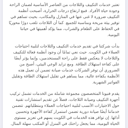
تعتبر خدمات التكييف والثلاجات من العناصر الأساسية لضمان الراحة
وجودة حياة الأفراد. فمع ارتفاع درجات الحرارة، أصبحت أنظمة
التكييف ضرورة لا غنى عنها في المنازل والمكاتب، بحيث تساهم في
توفير بيئة مريحة ومناسبة للجميع. كما أن الثلاجات تلعب دورًا محوريًا
في الحفاظ على الطعام والشراب، مما يؤكد أهميتها في حياتنا
اليومية.
بدأت شركتنا في تقديم خدمات التكييف والثلاجات لتلبية احتياجات
العملاء في الكويت. حيث نعي تمامًا أن وجود أنظمة فعالة للتكييف
والثلاجات لا ينعكس فقط على راحة المستخدمين، وإنما يؤثر أيضًا
على كفاءة استهلاك الطاقة. ومع تزايد الوعي البيئي، أصبح من
الضروري أن توفر الشركات خدمات صيانة تضمن أن تعمل هذه
الأنظمة بكفاءة عالية، مما يساهم في تقليل استهلاك الطاقة وتقليل
الفواتير الشهرية.
يقدم فنيونا المتخصصون مجموعة شاملة من الخدمات تشمل تركيب
أجهزة التكييف وصيانة الثلاجات، فضلاً عن تقديم استشارات تقنية
حول الاختيارات الأنسب لتلبية احتياجات العملاء ومتطلباتهم. تتضمن
خدماتنا أيضًا صيانة دورية تضمن استمرار كفاءة الأجهزة وتحسين
أدائها. إن توافر هذه الخدمات في الكويت يسهم في تعزيز مستوى
الحياة اليومية، مما يجعل راحتك في المنزل أو المكتب سهلة المنال.