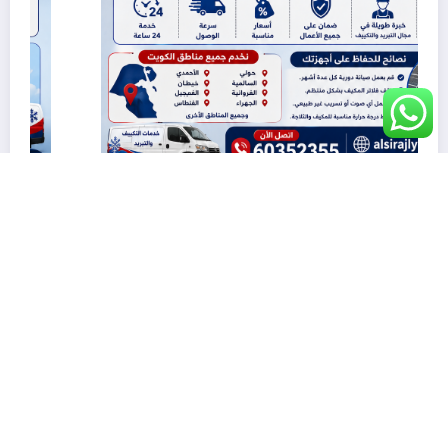
فني تكييف وثلاجات الكويت 60352355 – صيانة
احترافية لجميع أنواع المكيفات والثلاجات
يونيو 27, 2026
dr.demianmorcos
WordPress
NewsBlogger - Magazine & Blog
القالب 2026 | Powered By
SpiceThemes