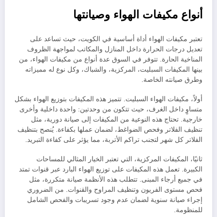
أنواع مكيفات الهواء وصيانتها
تعتبر مكيفات الهواء أداة أساسية في الكويت، حيث تساعد على
تعديل درجات الحرارة داخل المنازل والمكاتب لمواجهة الظروف
المناخية الحارة. تتوفر في السوق عدة أنواع من مكيفات الهواء، من
بينها المكيفات السبليت، المركزية، والشباك، وكل نوع له مميزاته
وطرق صيانته الخاصة.
أولاً، مكيفات الهواء السبليت. تتميز هذه المكيفات بتوزيع الهواء بشكل
متساوٍ داخل الغرف، حيث تتكون من وحدتين: واحدة داخلية وأخرى
خارجية. تحتاج هذه النوعية من المكيفات إلى صيانة دورية، مثل
تنظيف الفلاتر وفحص الضواغط، لضمان عملها بكفاءة. يُنصح بتنظيف
الفلاتر كل شهر لتجنب تراكم الأتربة، مما يؤثر على كفاءة التبريد.
ثانيًا، المكيفات المركزية، التي تعتبر الخيار المثالي للمساحات
الكبيرة. تعمل هذه المكيفات على توزيع الهواء البارد عبر قنوات تمتد
في جميع أرجاء المبنى. تتطلب هذه الأنظمة صيانة متكررة، مثل
فحص مستوى الفريون وتنظيف المراوح والقنوات. من الضروري
إجراء صيانة سنوية لضمان عدم وجود تسريبات والفحص الشامل
للمنظومة.