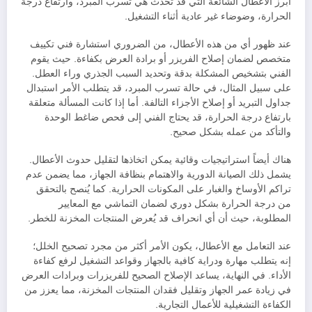
أبرز الأعطال الشائعة التي قد تحدث هي تسرب المبرد، وارتفاع درجة
الحرارة، وضوضاء غير عادية أثناء التشغيل.
عند ظهور أي من هذه الأعطال، من الضروري استشارة فني تكييف
متخصص لضمان إصلاح الفريزر أو برادة العرض بكفاءة. حيث يقوم
الفني بتشخيص المشكلة بدقة وتحديد السبب الجذري وراء العطل.
على سبيل المثال، في حالة تسرب المبرد، قد يتطلب الأمر استبدال
جداول التبريد أو إصلاح الأجزاء التالفة. أما إذا كانت المسألة متعلقة
بارتفاع درجة الحرارة، قد يحتاج الفني إلى فحص ضاغط الوحدة
والتأكد من عمله بشكل صحيح.
هناك أيضاً استراتيجيات وقائية يمكن اتخاذها لتقليل حدوث الأعطال.
يشمل ذلك الصيانة الدورية والاهتمام بنظافة الجهاز، مما يضمن عدم
تراكم الأوساخ والغبار على المكونات الحرارية. كما يُنصح بالتحقق
من درجة الحرارة بشكل دوري لضمان التماشي مع المعايير
المطلوبة، حيث أن أي انحراف قد يُعرض المنتجات المخزنة للخطر.
عند التعامل مع الأعطال، يكون الأمر أكثر من مجرد تصحيح الخلل؛
إنه يتطلب مهارة ودراية كافية بالجهاز وقواعد التشغيل لرفع كفاءة
الأداء. في النهاية، يساعد الإصلاح الصحيح للفريزرات وبرادات العرض
في زيادة عمر الجهاز وتقليل فقدان المنتجات المخزنة، مما يعزز من
الكفاءة التشغيلية للأعمال التجارية.