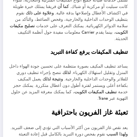
تشمل خدماتنا صيانة جميع أنواع المكيفات المنزلية والتجارية، سواء
كانت سبليت أو مركزية أو شباك.
كما أن
فريقنا يمتلك خبرة طويلة
في اكتشاف الأعطال وإصلاحها بدقة عالية.
وعلاوة على ذلك
نقوم
بتنظيف الوحدات الداخلية والخارجية، وفحص الضاغط، والتأكد من
سلامة الدوائر الكهربائية. يمكنك التعرف على خدمات
تصليح مكيفات
الكويت
، بينما يقدم
Carrier
معلومات مفيدة حول أنظمة التكييف
الحديثة.
تنظيف المكيفات يرفع كفاءة التبريد
يساعد تنظيف المكيف بصورة منتظمة على تحسين جودة الهواء داخل
المنزل وتقليل استهلاك الكهرباء.
لذلك
ننصح بإجراء تنظيف دوري
للفلاتر والوحدات الداخلية والخارجية.
ونتيجة لذلك
يعمل المكيف
بكفاءة أعلى ويستمر لفترة أطول دون أعطال متكررة. يمكنك حجز
خدمة
تنظيف المكيفات الكويت
، كما يمكنك معرفة المزيد عن حلول
التهوية عبر
Trane
.
تعبئة غاز الفريون باحترافية
يعد نقص غاز الفريون من أكثر الأسباب التي تؤدي إلى ضعف التبريد.
ولهذا السبب
نقوم بفحص دورة التبريد بالكامل قبل إعادة التعبئة