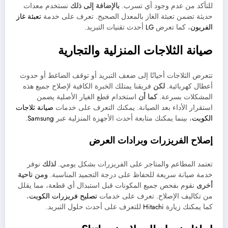
للتأكد من عدم وجود أي تسرب.
بالإضافة إلى ذلك
نستخدم معدات
حديثة تضمن تعبئة الغاز بالمعدل الصحيح. تعرف على خدمة
تعبئة غاز
الفريون
، كما تعرض
LG
أحدث تقنيات التبريد.
صيانة الثلاجات المنزلية والتجارية
تتعرض الثلاجات أحيانًا إلى ضعف التبريد أو توقف الضاغط أو حدوث
أعطال كهربائية.
لكن
فريقنا يمتلك الخبرة الكافية لإصلاح جميع هذه
المشكلات بسرعة.
كما أن
استخدام قطع الغيار الأصلية يضمن
استقرار الأداء بعد الصيانة. يمكنك التعرف على خدمات
صيانة ثلاجات
الكويت
، بينما يمكنك متابعة أحدث الأجهزة المنزلية عبر
Samsung
.
إصلاح الفريزرات وبرادات العرض
تعتمد المطاعم والمتاجر على الفريزرات بشكل يومي.
لذلك
نوفر
خدمة صيانة سريعة للحفاظ على درجة التجميد المناسبة.
ومن ناحية
أخرى
نقوم بفحص جميع المكونات قبل استبدال أي قطعة، مما يقلل
من تكاليف الإصلاح. تعرف على خدمات
تصليح فريزرات الكويت
،
كما يمكنك زيارة
Hitachi
للتعرف على أحدث حلول التبريد.