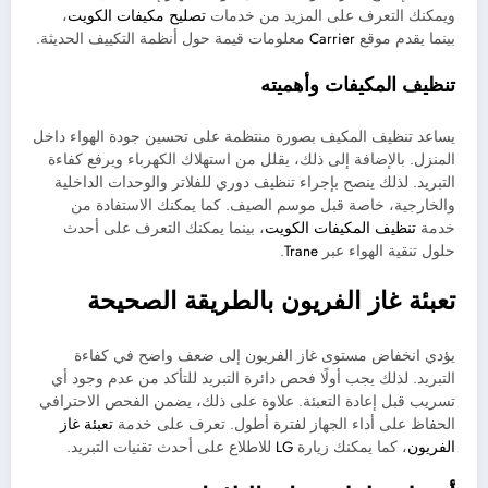
ويمكنك التعرف على المزيد من خدمات
تصليح مكيفات الكويت
،
بينما يقدم موقع
Carrier
معلومات قيمة حول أنظمة التكييف الحديثة.
تنظيف المكيفات وأهميته
يساعد تنظيف المكيف بصورة منتظمة على تحسين جودة الهواء داخل
المنزل. بالإضافة إلى ذلك، يقلل من استهلاك الكهرباء ويرفع كفاءة
التبريد. لذلك ينصح بإجراء تنظيف دوري للفلاتر والوحدات الداخلية
والخارجية، خاصة قبل موسم الصيف. كما يمكنك الاستفادة من
خدمة
تنظيف المكيفات الكويت
، بينما يمكنك التعرف على أحدث
حلول تنقية الهواء عبر
Trane
.
تعبئة غاز الفريون بالطريقة الصحيحة
يؤدي انخفاض مستوى غاز الفريون إلى ضعف واضح في كفاءة
التبريد. لذلك يجب أولًا فحص دائرة التبريد للتأكد من عدم وجود أي
تسريب قبل إعادة التعبئة. علاوة على ذلك، يضمن الفحص الاحترافي
الحفاظ على أداء الجهاز لفترة أطول. تعرف على خدمة
تعبئة غاز
الفريون
، كما يمكنك زيارة
LG
للاطلاع على أحدث تقنيات التبريد.