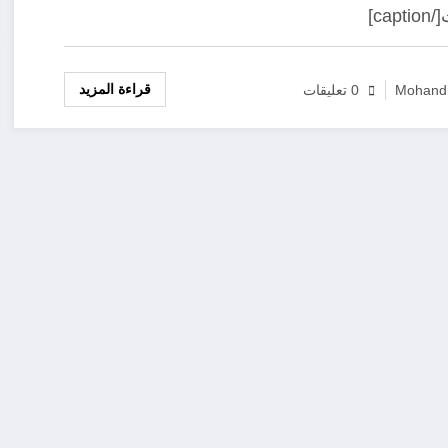
cap]
ييف بستمرار والتجنب من التكلفه
اج العميل نحنو نعمل علي راحة
قراءة المزيد
Mohand
0 تعليقات
يل وكسب العميل قبل كسب
ل فني هندي لصيانه التكيفات
لاجات فني بكستاني لصيانه غرف
ريد والتكييف فرقه خاصة لاعمال
كيب التكيفات وغرف التبريد
جات العرض السراج تعمل علي
ة العمل واحترام العميل وراحه
يل مركز صيانه الاجهزة
رباءيه تعمل علي الهتمام بالصيانه