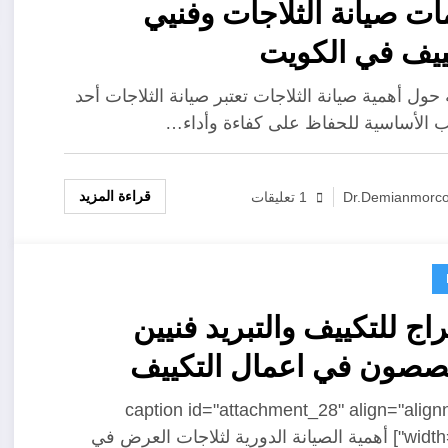
ت صيانة الثلاجات وفنيي
ييف في الكويت
حول أهمية صيانة الثلاجات تعتبر صيانة الثلاجات أحد
ب الأساسية للحفاظ على كفاءة وأداء…
قراءة المزيد
Dr.demianmorc
1 تعليقات
اج للتكييف والتبريد فنيين
صصون في اعمال التكييف
كزي والسنترال من اهميه
[caption id="attachment_28" align="align
width="300"] أهمية الصيانة الدورية لثلاجات العرض في
انة الدورية الحفاظ علي وحدة