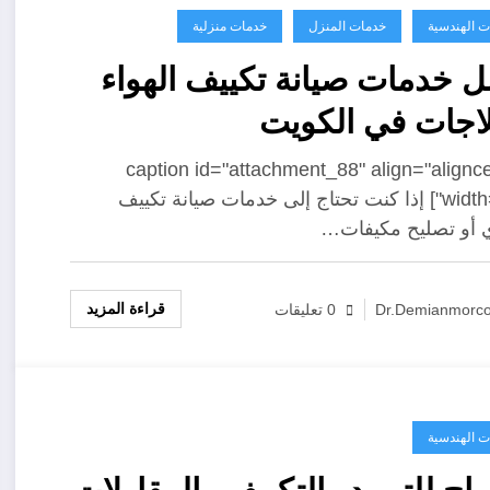
ت الهندسية
خدمات المنزل
خدمات منزلية
 خدمات صيانة تكييف الهواء
لاجات في الكويت
[caption id="attachment_88" align="alignc
width="300"] إذا كنت تحتاج إلى خدمات صيانة تكييف
 أو تصليح مكيفات…
قراءة المزيد
Dr.demianmorc
0 تعليقات
ت الهندسية