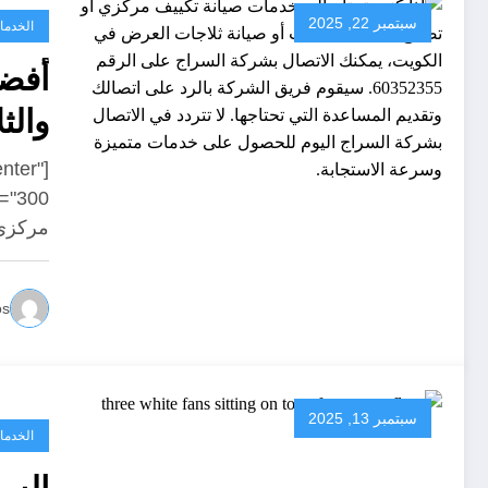
سبتمبر 22, 2025
الخدما
أفضل
والث
enter"
مركزي
os
سبتمبر 13, 2025
الخدما