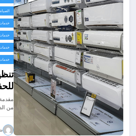
الصيان
خدمات 
خدمات 
خدمات ا
خدمات 
تنظي
للحف
مقدمة 
من الد
شر