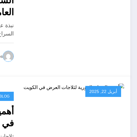
السر
العا
نبذة ع
السراج
os
أبريل 22, 2025
BLOG
أهمي
في ا
ثلاجات