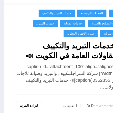
الخدمات الهندسية
خدمات التبريد والتكييف
التصليح والصيانة
خدمات الصيانة
خدمات المنزل
منزلية
صيانة الأجهزة التجارية
دمات التبريد والتكييف
قاولات العامة في الكويت 📣
[caption id="attachment_100" align="alignc
width="300"] شركة السراجللتكييف والتبريد وصيانة ثلاجات
العرض 0352355[/caption]📣 خدمات التبريد والتكييف
ولات…
قراءة المزيد
Dr.demianmorc
1 تعليقات