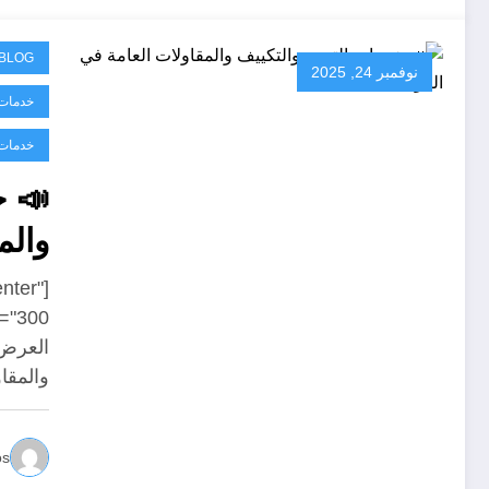
BLOG
نوفمبر 24, 2025
خدمات 
خدمات 
📣 خ
والم
enter"
والمقا
os