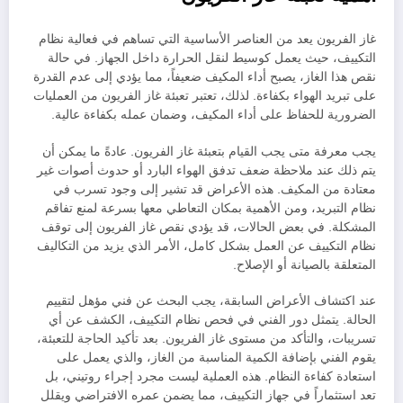
غاز الفريون يعد من العناصر الأساسية التي تساهم في فعالية نظام
التكييف، حيث يعمل كوسيط لنقل الحرارة داخل الجهاز. في حالة
نقص هذا الغاز، يصبح أداء المكيف ضعيفاً، مما يؤدي إلى عدم القدرة
على تبريد الهواء بكفاءة. لذلك، تعتبر تعبئة غاز الفريون من العمليات
الضرورية للحفاظ على أداء المكيف، وضمان عمله بكفاءة عالية.
يجب معرفة متى يجب القيام بتعبئة غاز الفريون. عادةً ما يمكن أن
يتم ذلك عند ملاحظة ضعف تدفق الهواء البارد أو حدوث أصوات غير
معتادة من المكيف. هذه الأعراض قد تشير إلى وجود تسرب في
نظام التبريد، ومن الأهمية بمكان التعاطي معها بسرعة لمنع تفاقم
المشكلة. في بعض الحالات، قد يؤدي نقص غاز الفريون إلى توقف
نظام التكييف عن العمل بشكل كامل، الأمر الذي يزيد من التكاليف
المتعلقة بالصيانة أو الإصلاح.
عند اكتشاف الأعراض السابقة، يجب البحث عن فني مؤهل لتقييم
الحالة. يتمثل دور الفني في فحص نظام التكييف، الكشف عن أي
تسريبات، والتأكد من مستوى غاز الفريون. بعد تأكيد الحاجة للتعبئة،
يقوم الفني بإضافة الكمية المناسبة من الغاز، والذي يعمل على
استعادة كفاءة النظام. هذه العملية ليست مجرد إجراء روتيني، بل
تعد استثماراً في جهاز التكييف، مما يضمن عمره الافتراضي ويقلل