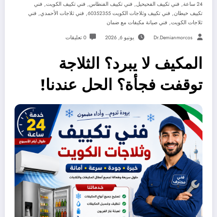
,
,
,
,
24 ساعة
فني تكييف الفحيحيل
فني تكييف الفنطاس
فني تكييف الكويت
فني
,
,
,
تكييف خيطان
فني تكييف وثلاجات الكويت 60352355
فني ثلاجات الأحمدي
فني
,
ثلاجات الكويت
فني صيانة مكيفات مع ضمان
Dr.demianmorcos
يونيو 6, 2026
0 تعليقات
المكيف لا يبرد؟ الثلاجة
توقفت فجأة؟ الحل عندنا!