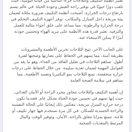
تعتبر أنظمة التكييف والثلاجات جزءًا أساسيًا من حياتنا اليومية، حيث
تلعب دورًا حيويًا في توفير راحة العيش وجودة الحياة. في عالم يتسم
بارتفاع درجات الحرارة، أصبحت أنظمة التكييف ضرورة ملحّة لضمان
بيئة مريحة داخل المنازل والمكاتب. توفر أجهزة التكييف التحكم في
درجة الحرارة والرطوبة، مما يساعد على خلق أجواء مثالية للعمل
والترفيه. تعتبر قدرة هذه الأنظمة على تبريد الهواء وتحسين جودته
أمرًا لا يمكن الاستغناء عنه.
على الجانب الآخر، تتيح الثلاجات تخزين الأطعمة والمشروبات
بطريقة آمنة، مما يسهم في الحفاظ على نضارتها وصحتها لفترة
أطول. تساهم الثلاجات في تقليل الفاقد من الغذاء، وهو ما يعد من
العوامل المهمة لضمان تغذية سليمة. من خلال الحفاظ على درجات
حرارة منخفضة، تمنع الثلاجات نمو البكتيريا وتفسد الأطعمة، مما
يساهم في سلامة الصحة العامة.
إن أهمية التكييف والثلاجات تتجاوز مجرد الراحة أو الأمان الغذائي،
حيث إنها تسهم في تحسين جودة الحياة بشكل عام. فعندما تكون
درجة حرارة المنزل مريحة، تنعكس ذلك إيجابيًا على الحالة النفسية
والراحة الجسدية للسكان. في كل مرة نستخدم فيها جهاز تكييف أو
ثلاجة، نتمتع بمزايا تتعلق بالراحة، الأمان، وتوفير الوقت والمال
المرتبط بالمغذيات الصحية.