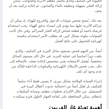
الحيوية في المكيف والذي يتحمل معظم الأتربة والشوائب. يمكن
إزالة الفلتر بسهولة وتنظيفه بالماء والصابون، ثم إعادة تركيبه بعد أن
يجف.
بعد ذلك، يُنصح بفحص شوايات الدخول والخروج للهواء، إذ يمكن أن
تتراكم الأتربة عليها مما يؤدي إلى انسداد تدفق الهواء. يجب استخدام
فرشاة ناعمة أو قطعة قماش لإزالة الغبار المتراكم. وفي حال كانت
الشوايات ملوثة بشكل كبير، قد يتطلب الأمر استخدام مكنسة
كهربائية للحصول على نتائج أفضل.
أيضاً، من المهم فحص مستوى سائل التبريد في المكيف، والذي
يلعب دوراً أساسياً في عملية التبريد. في حال كان مستوى السائل
منخفضاً، يُفضل الاستعانة بفني متخصص لإعادة تعبئته. بالإضافة إلى
ذلك، يجب فحص الأسلاك الكهربائية والمكونات الداخلية للتأكد من
عدم وجود أي تلف.
إجراء الصيانة الوقائية بشكل دوري، لا يضمن فقط أداء سليماً
للمكيف بل يُقلل أيضاً من احتمالية حدوث أعطال كبيرة في
المستقبل. من خلال الالتزام بخطوات تنظيف وصيانة المكيفات
بانتظام، يمكن المحافظة على كفاءة الجهاز لأطول فترة ممكنة.n
أهمية تعبئة غاز الفريون