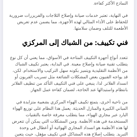
النماذج الأكثر كفاءة.
في النهاية، تعتبر خدمات صيانة وإصلاح الثلاجات والفريزرات ضرورية
للحفاظ على الأداء المثالي لهذه الأجهزة، مما يضمن عدم تعريض
الأطعمة للتلف وضمان سلامتها.
فني تكييف: من الشباك إلى المركزي
تتعدد أنواع أجهزة التكييف المتاحة في الأسواق، مما يعني أن كل نوع
يتطلب تقنية صيانة وإصلاح معينة. في البداية، يعتبر تكييف الشباك
من الأنظمة التقليدية ويتميز بكونه سهل التركيب والاستخدام. لكن،
قد يواجه الفنيون بعض المشكلات الشائعة مثل تسريب الفريون أو
انسداد الفلاتر. لذا، ينبغي على فني التكييف التأكد من تنظيف الفلاتر
بانتظام واستبدالها عند الحاجة، لضمان كفاءة عمل الجهاز.
من ناحية أخرى، يتمتع تكييف الهواء المركزي بشعبية متزايدة في
المباني الكبيرة والمنازل الحديثة. يعمل هذا النظام على توزيع الهواء
البارد عبر مجاري الهواء، مما يتطلب معرفة خاصة بالتقنيات
المستخدمة في هذه الأنظمة. ومن المشكلات التي يمكن أن تتعرض
لها هذه الأنظمة هو انسداد المجاري الهوائية أو أعطال في وحدة
التبريد. يتطلب إصلاح هذه المشاكل فني تكييف مؤهل، حيث يتعين