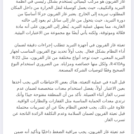
غاز الفريون هو مركب كيميائي يُستخدم بشكل رئيسي في أنظمة
التبريد والتكييف، حيث يعمل كوسيلة لنقل الحرارة من داخل المكان
المطلوب تبريده إلى الخارج. يعتبر غاز الفريون جزءًا أساسيًا من
دورة التبريد، حيث يتحول من غاز إلى سائل ثم يعود إلى حالته
الغازية، مما يسهل عملية التبريد. يُنظر إلى الفريون على أنه مادة
فعّالة وموثوقة، ولكنه يأتي أيضًا مع مجموعة من الاعتبارات البيئية.
تعبئة غاز الفريون في أجهزة التبريد تتطلب إجراءات دقيقة لضمان
أداء النظام بشكل فعال. يجب أولاً تحديد نوع الفريون المناسب لجهاز
التبريد المعني، حيث توجد أنواع مختلفة من غاز الفريون، مثل R-22
وR-410A، ولكل منها خصائصه ومزاياه. من الضروري استخدام النوع
الصحيح وفقًا لتوصيات الشركة المصنعة.
قبل البدء في عملية التعبئة، هناك بعض الاحتياطات التي يجب أخذها
بعين الاعتبار. أولاً، يفضل استخدام معدات متخصصة لضمان عدم
تسرب الغاز أثناء العميلة. تأكد من أن المنطقة مفتوحة جيدًا وأنك
ترتدي معدات الحماية المناسبة مثل القفازات والنظارات الواقية.
علاوة على ذلك، يجب فحص النظام بحثًا عن أي تسريبات محتملة
قبل تعبئة الفريون لضمان السلامة وعدم التكلفة الزائدة الناتجة عن
تسرب الغاز.
عند تعبئة غاز الفريون، يجب مراقبة الضغط داخليًا وتأكيد أنه ضمن