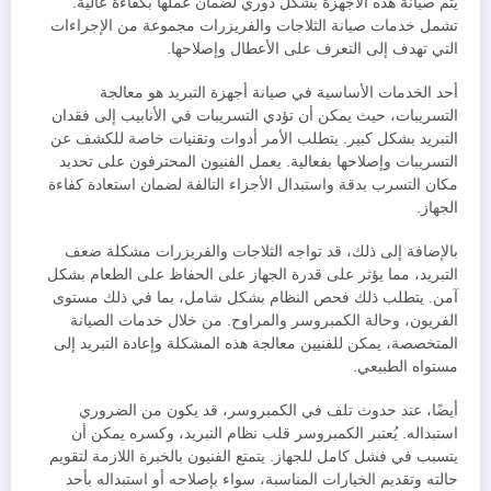
يتم صيانة هذه الأجهزة بشكل دوري لضمان عملها بكفاءة عالية.
تشمل خدمات صيانة الثلاجات والفريزرات مجموعة من الإجراءات
التي تهدف إلى التعرف على الأعطال وإصلاحها.
أحد الخدمات الأساسية في صيانة أجهزة التبريد هو معالجة
التسريبات، حيث يمكن أن تؤدي التسريبات في الأنابيب إلى فقدان
التبريد بشكل كبير. يتطلب الأمر أدوات وتقنيات خاصة للكشف عن
التسريبات وإصلاحها بفعالية. يعمل الفنيون المحترفون على تحديد
مكان التسرب بدقة واستبدال الأجزاء التالفة لضمان استعادة كفاءة
الجهاز.
بالإضافة إلى ذلك، قد تواجه الثلاجات والفريزرات مشكلة ضعف
التبريد، مما يؤثر على قدرة الجهاز على الحفاظ على الطعام بشكل
آمن. يتطلب ذلك فحص النظام بشكل شامل، بما في ذلك مستوى
الفريون، وحالة الكمبروسر والمراوح. من خلال خدمات الصيانة
المتخصصة، يمكن للفنيين معالجة هذه المشكلة وإعادة التبريد إلى
مستواه الطبيعي.
أيضًا، عند حدوث تلف في الكمبروسر، قد يكون من الضروري
استبداله. يُعتبر الكمبروسر قلب نظام التبريد، وكسره يمكن أن
يتسبب في فشل كامل للجهاز. يتمتع الفنيون بالخبرة اللازمة لتقويم
حالته وتقديم الخيارات المناسبة، سواء بإصلاحه أو استبداله بأحد