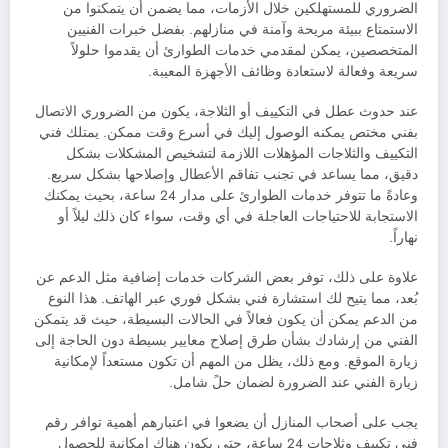
الضروري للمستهلكين خلال الأزمات، مما يضمن أن يتمكنوا من
الاستمتاع ببيئة مريحة وآمنة في منازلهم. بفضل خبرات الفنيين
المتخصصين، يمكن لمقدمي خدمات الطوارئ أن يقدموا حلولاً
سريعة وفعالة لاستعادة وظائف الأجهزة المعيبة.
عند حدوث عطل في التكييف أو الثلاجة، يكون من الضروري الاتصال
بفني مختص يمكنه الوصول إليك في أسرع وقت ممكن. يمتلك فني
التكييف والثلاجات المؤهلات اللازمة لتشخيص المشكلات بشكل
دقيق، مما يساعد في تجنب تفاقم الأعطال وإصلاحها بشكل سريع.
وعادةً ما تتوفر خدمات الطوارئ على مدار 24 ساعة، بحيث يمكنك
الاستجابة للاحتياجات العاجلة في أي وقت، سواء كان ذلك ليلاً أو
نهاراً.
علاوة على ذلك، توفر بعض الشركات خدمات إضافية مثل الدعم عن
بُعد، مما يتيح لك استشارة فني بشكل فوري عبر الهاتف. هذا النوع
من الدعم يمكن أن يكون فعالاً في الحالات البسيطة، حيث قد يتمكن
الفني من إرشادك بشأن طرق إصلاح معايير بسيطة دون الحاجة إلى
زيارة الموقع. ومع ذلك، يظل من المهم أن تكون مستعداً لإمكانية
زيارة الفني عند الضرورة لضمان حلً شامل.
يجب على أصحاب المنازل أن يضعوا في اعتبارهم أهمية توافر رقم
فني تكييف وثلاجات 24 ساعة، حتى يكون هناك إمكانية للحصول