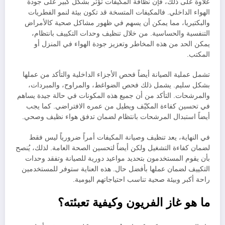
علاوة على ذلك، فإن نظافة المكيفات تؤثر بشكل كبير على جودة
الهواء الداخلي. فالمكيفات المتسخة قد تكون بيئة لنمو الفطريات
والبكتيريا، مما يمكن أن يسهم في ظهور مشاكل صحية كالأمراض
التنفسية والحساسية. من خلال تنظيف وحدات التكييف بانتظام،
يمكن الحد من هذه المخاطر وتعزيز جودة الهواء في المنزل أو
المكتب.
تشمل عملية الصيانة أيضاً فحص الأجزاء الداخلية والتأكد من عملها
بشكل سليم. يشمل ذلك فحص الضواغط، والمراوح، والمبردات،
والمرشحات. التأكد من أن جميع هذه المكونات في حالة جيدة يساهم
في تحسين كفاءة المكيّف ويطيل من عمره الافتراضي. كما يجب
أيضاً استبدال المرشحات بانتظام لضمان تدفق هواء نظيف وصحي.
في النهاية، يعد تنظيف وصيانة المكيفات أمراً ضرورياً ليس فقط
لضمان كفاءة التشغيل ولكن أيضاً لتحسين الصحة العامة. لذلك، يُنصح
بأن يقوم المستخدمون بتحديد مواعيد دورية للصيانة وتفقد وحدات
التكييف لضمان عملها بأفضل حال. هذه العناية ستوفر للمستخدمين
راحة أكبر وبيئة صحية تناسب احتياجاتهم اليومية.
ما هو غاز الفريون وكيفية تعبئته؟