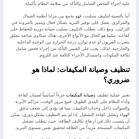
عليه إجراء الفحص الشامل والتأكد من سلامة النظام بأكمله.
أما بالنسبة لتكييف سبليت، فهو يجمع بين مزايا أنظمة الشباك
والمركزي. يعمل على توفير التبريد بشكل فعال ويتميز بالمرونة في
التركيب. ومع ذلك، يتطلب التكييف سبليت صيانة دورية للحفاظ على
كفاءته. مثلما هو الحال مع الأنواع الأخرى، هناك شكاوى شائعة تتعلق
بتسرب الفريون أو عدم توازن درجة الحرارة بين الوحدة الداخلية
والخارجية. لذلك، يجب على الفنيين التأكد من إجراء فحص شامل
لكافة المكونات واستبدال الأجزاء التالفة عند اللزوم.
تنظيف وصيانة المكيفات: لماذا هو
ضروري؟
تعتبر عملية تنظيف و
صيانة المكيفات
جزءاً أساسياً لضمان كفاءة
وأداء النظام على المدى الطويل. فمع مرور الوقت، تتراكم الأتربة
والشوائب داخل وحدات التكييف، مما قد يؤدي إلى ضعف تدفق
الهواء وتقليل كفاءة التشغيل. إذا لم يتم التنظيف بشكل دوري، يمكن
أن يتسبب ذلك في ارتفاع تكاليف الطاقة، حيث يتطلب تشغيل
المكيفات المتسخة مزيداً من الطاقة لتحقيق نفس مستوى التبريد.