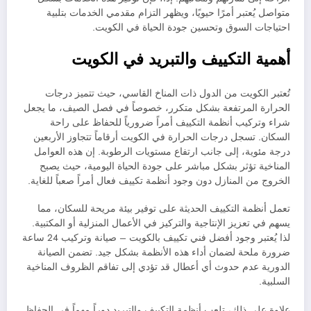
متواصل يُعتبر أمرًا حيويًا، ويظهر التزام مقدمي الخدمات بتلبية
احتياجات السوق وتحسين جودة الحياة في الكويت.
أهمية التكييف والتبريد في الكويت
تُعتبر الكويت من الدول ذات المناخ القاسي، حيث تتميز درجات
الحرارة المرتفعة بشكل متكرر، خصوصاً في فصل الصيف، ما يجعل
شراء وتركيب أنظمة التكييف أمراً ضرورياً للحفاظ على راحة
السكان. تسجل درجات الحرارة في الكويت أرقاماً تتجاوز الأربعين
درجة مئوية، إلى جانب ارتفاع مستويات الرطوبة. إن هذه العوامل
المناخية تؤثر بشكل مباشر على جودة الحياة اليومية، حيث يصبح
الخروج من المنازل دون وجود أنظمة تكييف فعال أمراً صعباً للغاية.
تعمل أنظمة التكييف الحديثة على توفير بيئة مريحة للسكان، مما
يسهم في تعزيز الإنتاجية والتركيز في الأعمال المنزلية أو المكتبية.
لذا يُعتبر وجود أفضل فني تكييف بالكويت – صيانة وتركيب 24 ساعة
ضرورة ملحة لضمان أداء هذه الأنظمة بشكل جيد. تضمن الصيانة
الدورية عدم حدوث أي أعطال قد تؤدي إلى تفاقم الظروف المناخية
السلبية.
علاوة على ذلك، تلعب أنظمة التكييف والتبريد دوراً مهماً في الحفاظ