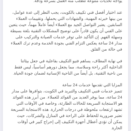
يواجه تحديات متنوعة تتطلب منه العمل بسرعة ودقة.
عند اختيار أفضل فني تكييف بالكويت، يجب النظر إلى عدة عوامل،
من بينها خبرته المهنية، والشهادات التي يحملها، وتقييمات العملاء
السابقين. يعتبر التواصل الجيد مع العملاء أيضاً عاملاً مهماً، حيث يتعين
على الفني أن يكون قادراً على توضيح المشكلات التقنية بلغة بسيطة
وسهلة الفهم. إن التأكيد على توفر خدمات الصيانة والتركيب على
مدار 24 ساعة يعكس التزام الفني بجودة الخدمة وعدم ترك العملاء
في حالة من القلق.
في نهاية المطاف، يساهم فنيو التكييف بفاعلية في جعل بيئاتنا
الداخلية أكثر راحة وسلاسة، مما يجعل دورهم أساسياً، ليس فقط
من ناحية التقنية، بل أيضاً من الناحية الإنسانية لضمان جودة الحياة.
المزايا التي تقدمها خدمات 24 ساعة
تتميز خدمات فنيي التكييف والتبريد في الكويت، بتوافرها على مدار
24 ساعة، مما يوفر العديد من الفوائد للعملاء. من أبرز هذه الفوائد
هو الاستجابة السريعة للحالات الطارئة، وخاصة في الأوقات التي
تشهد ارتفعات ملحوظة في درجات الحرارة. هذه الاستجابة السريعة
تعتبر ضرورية للحفاظ على الراحة في المنازل والشركات، حيث
يمكن أن تؤدي أعطال أجهزة التكييف إلى إحراج كبير في أوقات
الحارة.