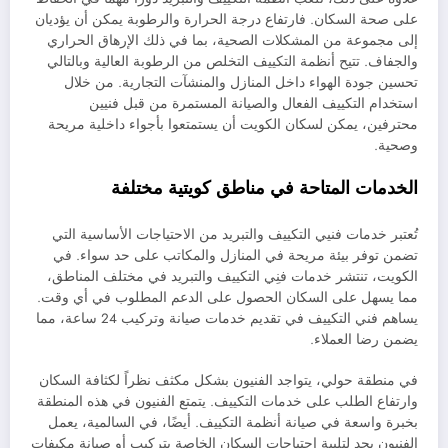
على صحة السكان. فارتفاع درجة الحرارة والرطوبة يمكن أن يؤديان
إلى مجموعة من المشكلات الصحية، بما في ذلك الإرهاق الحراري
والجفاف. تتيح أنظمة التكييف التخلص من الرطوبة العالية وبالتالي
تحسين جودة الهواء داخل المنازل والمنشآت التجارية. من خلال
استخدام التكييف الفعال والصيانة المستمرة من قبل فنيين
محترفين، يمكن لسكان الكويت أن يستمتعوا بأجواء داخلية مريحة
وصحية.
الخدمات المتاحة في مناطق كويتية مختلفة
تُعتبر خدمات فنيي التكييف والتبريد من الاحتياجات الأساسية التي
تضمن توفر بيئة مريحة في المنازل والمكاتب على حد سواء. في
الكويت، تنتشر خدمات فنِي التكييف والتبريد في مختلف المناطق،
مما يسهل على السكان الحصول على الدعم المطلوب في أي وقت.
يساهم فني التكييف في تقديم خدمات صيانة وتركيب 24 ساعة، مما
يضمن رضا العملاء.
في منطقة حولي، يتواجد الفنيون بشكل مكثف نظراً لكثافة السكان
وارتفاع الطلب على خدمات التكييف. يتمتع الفنيون في هذه المنطقة
بخبرة واسعة في صيانة أنظمة التكييف. أيضًا، في السالمية، يعمل
الفنيون بجد لتلبية احتياجات السكان الخاصة بتركيب أو صيانة مكيفات