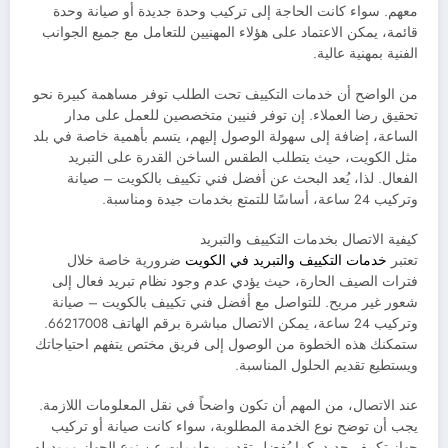
معهم. سواء كانت الحاجة إلى تركيب وحدة جديدة أو صيانة وحدة
قائمة، يمكن الاعتماد على هؤلاء المهنيين للتعامل مع جميع الجوانب
الفنية بمهنية عالية.
من الواضح أن خدمات التكييف تحت الطلب توفر مساهمة كبيرة نحو
تحقيق رضا العملاء. إن توفر فنيين متخصصين للعمل على مدار
الساعة، إضافة إلى سهولة الوصول إليهم، يتسم بأهمية خاصة في بلد
مثل الكويت، حيث يتطلب الطقس الساخن القدرة على التبريد
الفعال. لذا، يُعد البحث عن أفضل فني تكييف بالكويت – صيانة
وتركيب 24 ساعة، أساسًا للتمتع بخدمات جيدة ومناسبة.
كيفية الاتصال بخدمات التكييف والتبريد
تعتبر
خدمات التكييف والتبريد في الكويت
ضرورية خاصة خلال
فترات الصيف الحارة، حيث يؤدي عدم وجود نظام تبريد فعال إلى
شعور غير مريح. للتواصل مع أفضل فني تكييف بالكويت – صيانة
وتركيب 24 ساعة، يمكن الاتصال مباشرة برقم الهاتف 66217008.
ستمكنك هذه الخطوة من الوصول إلى فريق مختص يتفهم احتياجاتك
ويستطيع تقديم الحلول المناسبة.
عند الاتصال، من المهم أن تكون واضحاً في نقل المعلومات اللازمة.
يجب أن توضح نوع الخدمة المطلوبة، سواء كانت صيانة أو تركيب
جهاز تكييف جديد. كما يُفضل تقديم معلومات عن نوع الجهاز وموديله