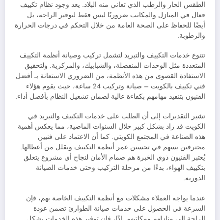
الطقس الحار والرطب الذي تعاني منه البلاد. يعد وجود نظام تكييف
فعال في المنازل والمكاتب ضروريًا ليس فقط لتوفير الراحة، بل
أيضًا للحفاظ على الصحة العامة من خلال التحكم في درجات الحرارة
والرطوبة.
تتنوع خدمات التكييف والتبريد لتشمل تركيب وصيانة أنظمة التكييف
المتعددة مثل الوحدات المنفصلة، والشبابيك، والمركزية. ولتحقيق
الاستفادة القصوى من هذه الأنظمة، من الضروري الاستعانة بـ أفضل
فني تكييف بالكويت – صيانة وتركيب 24 ساعة، حيث يقوم هؤلاء
الفنيون بتنفيذ مهامهم بكفاءة عالية لضمان تشغيل النظام بأفضل أداء.
تشير التقديرات إلى أن الطلب على خدمات التكييف والتبريد في
الكويت قد زاد بشكل كبير خلال السنوات الماضية، مما يعكس أهمية
هذه الصناعة في المجتمع الكويتي. كما أن الاعتماد على فنيين
محترفين يسهم في تحسين عمر أنظمة التكييف ويقلل من أعطالها.
يُعتبر الفنيون ذوي الخبرة هم صمام الأمان لنجاح أي مشروع يتعلق
بتكييف الهواء، بدءًا من مرحلة التركيب وحتى خدمات الصيانة
الدورية.
عندما يواجه العملاء مشكلات مع أنظمة التكييف الخاصة بهم، فإن
السرعة في الحصول على خدمات صيانة الطوارئ تضمن عودة
الراحة إلى منازلهم ومكاتبهم. إذًا، فإن توفير هذه الخدمات بشكل