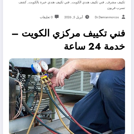
,
,
,
تكييف مشرف
فني تكييف هندي الكويت
فني تكييف هندي خبرة بالكويت
كشف
تسرب فريون
Dr.demianmorcos
أبريل 5, 2026
0 تعليقات
فني تكييف مركزي الكويت –
خدمة 24 ساعة