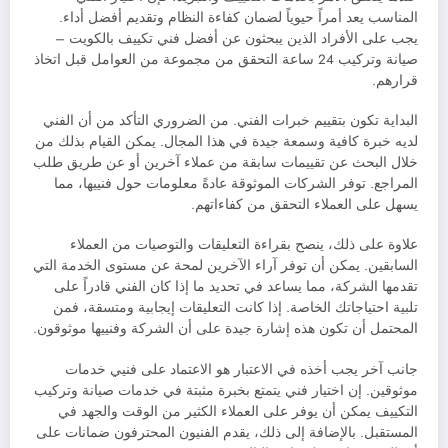
المناسب يعد أمراً حيوياً لضمان كفاءة النظام وتقديم أفضل أداء.
يجب على الأفراد الذين يبحثون عن أفضل فني تكييف بالكويت –
صيانة وتركيب 24 ساعة التحقق من مجموعة من العوامل قبل اتخاذ
قرارهم.
البداية تكون بتقييم خبرات الفني. من الضروري التأكد من أن الفني
لديه خبرة كافية وسمعة جيدة في هذا المجال. يمكن القيام بذلك من
خلال البحث عن تقييمات سابقة من عملاء آخرين أو عن طريق طلب
المراجع. توفر الشركات الموثوقة عادةً معلومات حول فنييها، مما
يسهل على العملاء التحقق من كفاءاتهم.
علاوة على ذلك، ينصح بقراءة التعليقات والتوصيات من العملاء
السابقين. يمكن أن توفر آراء الآخرين لمحة عن مستوى الخدمة التي
تقدمها الشركة، مما يساعد في تحديد ما إذا كان الفني قادراً على
تلبية احتياجاتك الخاصة. إذا كانت التعليقات إيجابية ومتسقة، فمن
المحتمل أن تكون هذه إشارة جيدة على أن الشركة وفنييها موثوقون.
جانب آخر يجب أخذه في الاعتبار هو الاعتماد على فنيي خدمات
موثوقين. إن اختيار فني يتمتع بخبرة مثبتة في خدمات صيانة وتركيب
التكييف يمكن أن يوفر على العملاء الكثير من الوقت والجهد في
المستقبل. بالإضافة إلى ذلك، يقدم الفنيون المحترفون ضمانات على