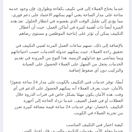
عندما يحتاج العملاء إلى فني تكييف بكفاءة وطوارئ، فإن وجود خدمة
متاحة على مدار الساعة يعني أنهم يمكنهم الاعتماد على دعم فوري،
مما يؤدي إلى تقليل الوقت الذي يقضونه في انتظار الحلول. تعد هذه
الميزة أيضاً ذات أهمية كبيرة في أماكن العمل، حيث أن أعطال
التكييف يمكن أن تؤثر على إنتاجية الموظفين و مستوى رضاهم.
بالإضافة إلى ذلك، تسهم ساعات العمل المرنة لفنيي التكييف في
تحقيق راحة العملاء، حيث يمكنهم جدولة الخدمات حسب احتياجاتهم
وبما يتماشى مع جداولهم الزمنية. هذا النوع من المرونة في تقديم
الخدمات يجعل من السهل على العملاء الحصول على الصيانة
والتركيب دون أي ضغوط إضافية.
أيضًا، توفر خدمات فني التكييف بالكويت على مدار 24 ساعة شعورًا
بالأمان، حيث يعرف العملاء أنه يمكنهم الحصول على الدعم في أي
وقت. هذه الأمان يكون مهمًا بشكل خاص في فترات الذروة خلال
العطلات أو في فصل الصيف، عندما تزداد الحاجة إلى أجهزة
التكييف. باختصار، توفر خدمات 24 ساعة قيمة مضافة كبيرة تعزز
من تجربة العملاء في الكويت.
كيفية اختيار فني التكييف المناسب
عندما يتعلق الأمر بخدمات التكييف والتبريد، فإن اختيار الفني