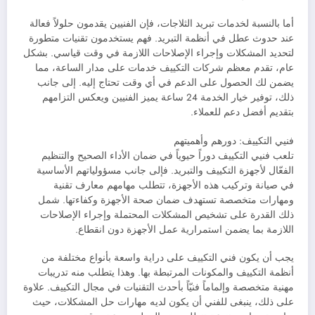
أما بالنسبة لخدمات تبريد الثلاجات، فإن الفنيين يقدمون حلولاً فعالة
عند حدوث عطل في أنظمة التبريد. فهم يستخدمون تقنيات متطورة
لتحديد المشكلات وإجراء الإصلاحات اللازمة في وقت قياسي. بشكل
عام، تقدم معظم شركات التكييف خدمات على مدار الساعة، مما
يضمن لك الحصول على الدعم في أي وقت تحتاج إليه. إلى جانب
ذلك، توفير خيار الخدمة 24 ساعة يميز الفنيين ويعكس التزامهم
بتقديم أفضل دعم للعملاء.
فنيي التكييف: دورهم وأهميتهم
تلعب فنيي التكييف دوراً حيوياً في ضمان الأداء الصحيح والتنظيم
الفعّال لأجهزة التكييف والتبريد. فإلى جانب مسؤولياتهم الأساسية
في صيانة وتركيب هذه الأجهزة، تتطلب مهامهم معارف تقنية
ومهارات متخصصة تستهدف ضمان صحة الأجهزة وكفاءتها. شمل
ذلك القدرة على تشخيص المشكلات المحتملة وإجراء الإصلاحات
اللازمة بما يضمن استمرارية عمل الأجهزة دون انقطاع.
يجب أن يكون فني التكييف على دراية واسعة بأنواع مختلفة من
أنظمة التكييف والمكونات المرتبطة بها. وهذا يتطلب منه تدريبات
مهنية متخصصة وإلماماً فنيّاً بأحدث التقنيات في مجال التكييف. علاوة
على ذلك، ينبغى للفني أن يكون لديه مهارات حل المشكلات، حيث