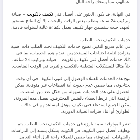
أعمالهم، مما يمنحك راحة البال.
في النهاية، قد يكون العثور على أفضل فني
تكييف بالكويت
– صيانة
وتركيب 24 ساعة يتطلب بعض الوقت والبحث، إلا أن النتائج تستحق
الجهد، حيث ستضمن جهاز تكييف يعمل بكفاءة عالية لسنوات قادمة.
خدمات التكييف تحت الطلب
في عالم سريع التغير، تصبح خدمات التكييف تحت الطلب ذات أهمية
متزايدة لتلبية احتياجات المستخدمين. تقدم هذه الخدمات، بما في
ذلك خدمات أفضل فني تكييف بالكويت – صيانة وتركيب 24 ساعة،
حلاً مثاليًا للمشكلات المتعلقة بالتكييف والتبريد في الوقت المناسب.
تتيح هذه الخدمات للعملاء الوصول إلى فنيي التكييف في أي وقت
يحتاجونه، مما يضمن عدم حدوث أية انقطاعات غير متوقعة. يمكن
الحصول على هذه الخدمات بسهولة من خلال عدد من المنصات
الرقمية التي تربط العملاء بالفنيين المحترفين. بفضل هذه المرونة،
يمكن للجميع استدعاء فني تكييف مؤهل لمساعدتهم في حالات
الطوارئ أو أثناء فترات الصيانة الدورية.
تعتبر الموثوقية سمة بارزة في خدمات التكييف تحت الطلب. يتم
توظيف أفضل فنيي التكييف في الكويت بشكل يستند إلى الدراسات
والشهادات الموثوقة، مما يضمن للعملاء راحة البال أثناء التعامل