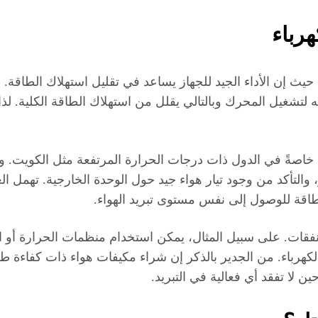
هرباء
، حيث إن الأداء الجيد للجهاز يساعد في تقليل استهلاك الطاقة.
تشغيل المحرك وبالتالي يقلل من استهلاك الطاقة الكلية. لذا
اتير الكهرباءhighest during فترة الصيف، خاصةً في الدول ذات درجات الحرارة المر
التأكد من وجود تيار هواء جيد حول الوحدة الخارجية. تهمل الع
الطاقة للوصول إلى نفس مستوى تبريد الهواء.
لنفقات. على سبيل المثال، يمكن استخدام منظمات الحرارة أو ا
لكهرباء. من الجدير بالذكر إن شراء مكيفات هواء ذات كفاءة طا
ن لا تفقد أي فعالية في التبريد.