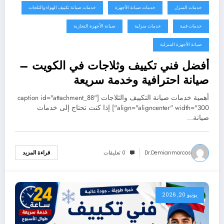
خدمات المنزل
خدمات صيانة الأجهزة
خدمات صيانة تكييف الهواء والثلجات
خدمات فنية
خدمات منزلية
صيانة الأجهزة التجارية
صيانة الأجهزة المنزلية
أفضل فني تكييف وثلاجات في الكويت –
صيانة احترافية وخدمة سريعة
60352355
أهمية خدمات صيانة التكييف والثلاجات [caption id="attachment_88"
align="aligncenter" width="300"] إذا كنت تحتاج إلى خدمات
صيانة…
Dr.demianmorcos
0 تعليقات
قراءة المزيد
يونيو 20, 2026